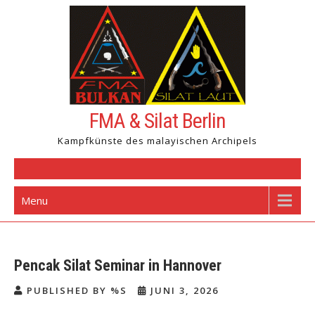
Skip
to
content
FMA & Silat Berlin
Kampfkünste des malayischen Archipels
Menu
Pencak Silat Seminar in Hannover
PUBLISHED BY %S
JUNI 3, 2026